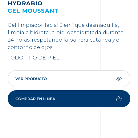
HYDRABIO
S
GEL MOUSSANT
H
Gel limpiador facial 3 en 1 que desmaquilla,
El
limpia e hidrata la piel deshidratada durante
cal
24 horas, respetando la barrera cutánea y el
TO
contorno de ojos.
TODO TIPO DE PIEL
VER PRODUCTO
COMPRAR EN LÍNEA