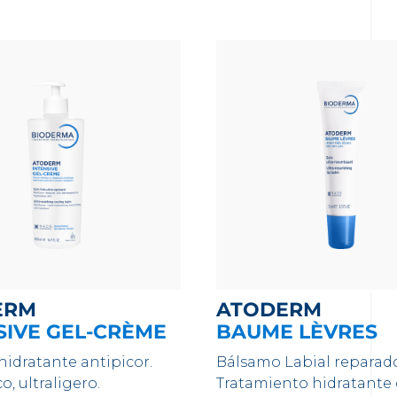
ERM
ATODERM
SIVE GEL-CRÈME
BAUME LÈVRES
idratante antipicor.
Bálsamo Labial reparado
o, ultraligero.
Tratamiento hidratante 