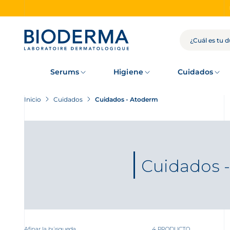
Skip
to
main
content
BÚSQUEDA
Serums
Higiene
Cuidados
Inicio
Cuidados
Cuidados - Atoderm
Cuidados 
Afinar la búsqueda
4 PRODUCTO