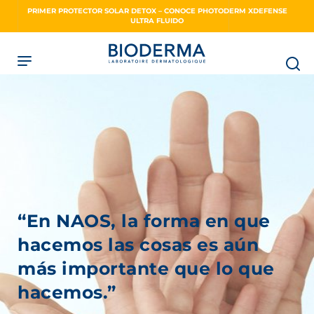
Skip
PRIMER PROTECTOR SOLAR DETOX – CONOCE PHOTODERM XDEFENSE
to
ULTRA FLUIDO
main
content
“En NAOS, la forma en que
hacemos las cosas es aún
más importante que lo que
hacemos.”