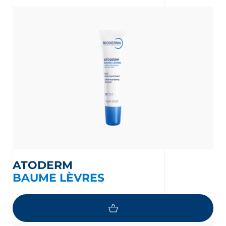
nta
ATODERM
BAUME LÈVRES