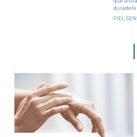
que alivi
duradera 
PIEL SEN
LOAD MORE