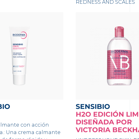
REDNESS AND SCALES
BIO
SENSIBIO
H2O EDICIÓN LI
DISEÑADA POR
lmante con acción
VICTORIA BECK
a.: Una crema calmante