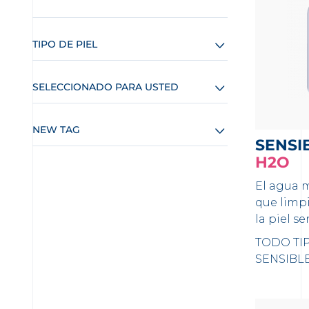
TIPO DE PIEL
SELECCIONADO PARA USTED
NEW TAG
SENSI
H2O
El agua 
que limpi
la piel se
TODO TIP
SENSIBL