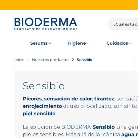
Skip
to
main
content
BÚSQUEDA
Serums
Higiene
Cuidados
Inicio
Nuestros productos
Sensibio
Sensibio
Picores
,
sensación de calor
,
tirantez
, sensaci
enrojecimiento
difuso o localizado, son sínt
piel sensible
.
La solución de BIODERMA:
Sensibio
, una gam
pieles sensibles. Más allá de la icónica
agua 