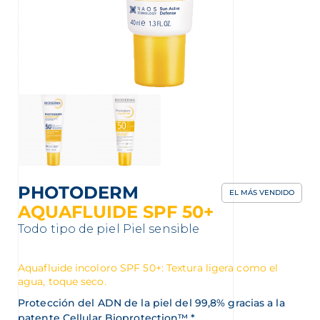
nta
PHOTODERM
EL MÁS VENDIDO
AQUAFLUIDE SPF 50+
Todo tipo de piel
Piel sensible
Aquafluide incoloro SPF 50+: Textura ligera como el
agua, toque seco.
Protección del ADN de la piel del 99,8% gracias a la
patente Cellular Bioprotection™.*