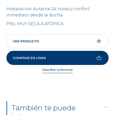
Hidratación durante 24 horas y confort
In
inmediato desde la ducha.
con
PIEL MUY SECA A ATÓPICA
PI
VER PRODUCTO
COMPRAR EN LÍNEA
Descifrar la fórmula
También te puede