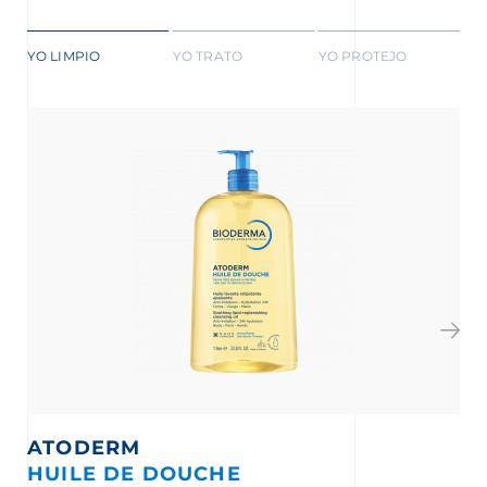
YO LIMPIO
YO TRATO
YO PROTEJO
ATODERM
HUILE DE DOUCHE
I