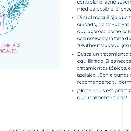
controlar el acné sever
medida posible, el exc
Di sí al maquillaje que
cuidado, no te vuelvas 
que aparece como cons
cosméticos y la falta de
#WithoutMakeup, ¡no le
Busca un tratamiento d
equilibrada.
Si es neces
tratamientos tópicos, el
azelaico… Son algunos
recomendarte tu derma
¡No te dejes estigmatiz
que realmente tiene!