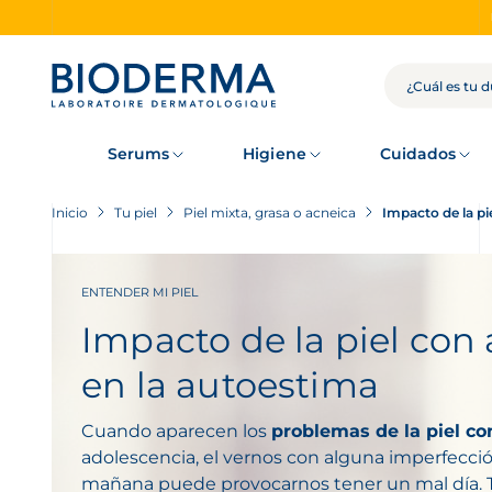
Skip
to
main
content
BÚSQUEDA
Serums
Higiene
Cuidados
Inicio
Tu piel
Piel mixta, grasa o acneica
Impacto de la pi
ENTENDER MI PIEL
Impacto de la piel con
en la autoestima
Cuando aparecen los
problemas de la piel co
adolescencia, el vernos con alguna imperfecció
mañana puede provocarnos tener un mal día. Te