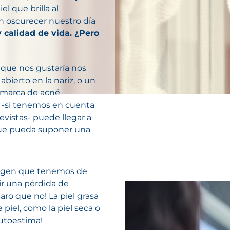
el que brilla al
n oscurecer nuestro día
 calidad de vida. ¿Pero
 que nos gustaría nos
ierto en la nariz, o un
a marca de
acné
ar -si tenemos en cuenta
revistas- puede llegar a
que pueda suponer una
magen que tenemos de
ir una pérdida de
ro que no! La piel grasa
 piel,
como la piel seca o
 autoestima!